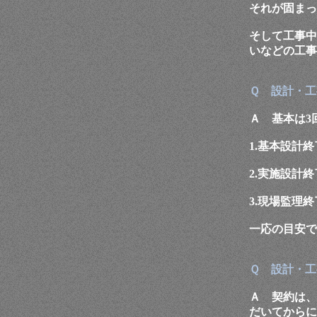
それが固まっ
そして工事中
いなどの工事
Ｑ 設計・工
Ａ 基本は3
1.基本設計
2.実施設計
3.現場監理
一応の目安で
Ｑ 設計・工
Ａ 契約は、
だいてからに